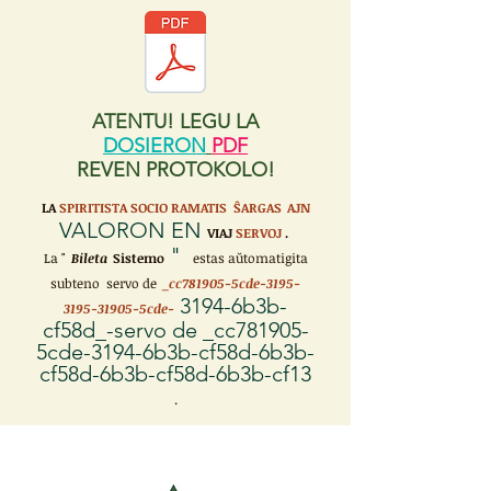
ATENTU! LEGU LA
DOSIERON
PDF
REVEN PROTOKOLO!
LA
SPIRITISTA SOCIO RAMATIS ŜARGAS
AJN
VALORON EN
VIAJ
SERVOJ
.
"
La "
Bileta
Sistemo
estas aŭtomatigita
subteno servo de
_cc781905-5cde-3195-
3194-6b3b-
3195-31905-5cde-
cf58d_-servo de _cc781905-
5cde-3194-6b3b-cf58d-6b3b-
cf58d-6b3b-cf58d-6b3b-cf13
.