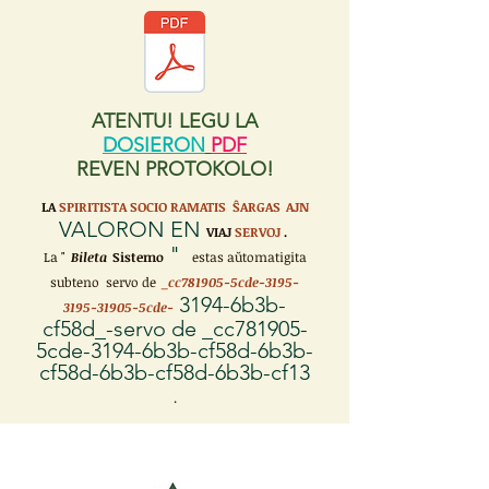
ATENTU! LEGU LA
DOSIERON
PDF
REVEN PROTOKOLO!
LA
SPIRITISTA SOCIO RAMATIS ŜARGAS
AJN
VALORON EN
VIAJ
SERVOJ
.
"
La "
Bileta
Sistemo
estas aŭtomatigita
subteno servo de
_cc781905-5cde-3195-
3194-6b3b-
3195-31905-5cde-
cf58d_-servo de _cc781905-
5cde-3194-6b3b-cf58d-6b3b-
cf58d-6b3b-cf58d-6b3b-cf13
.