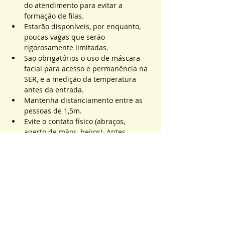
do atendimento para evitar a 
formação de filas.
Estarão disponíveis, por enquanto, 
poucas vagas que serão 
rigorosamente limitadas.
São obrigatórios o uso de máscara 
facial para acesso e permanência na 
SER, e a medição da temperatura 
antes da entrada.
Mantenha distanciamento entre as 
pessoas de 1,5m.
Evite o contato físico (abraços, 
aperto de mãos, beijos). Antes, 
durante e após os atendimentos não 
realizaremos toques.
Saiba Mais >
Sistema de Ticket