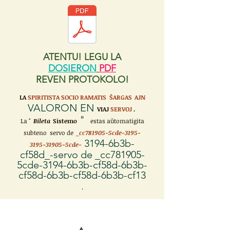
ATENTU! LEGU LA
DOSIERON
PDF
REVEN PROTOKOLO!
LA
SPIRITISTA SOCIO RAMATIS ŜARGAS
AJN
VALORON EN
VIAJ
SERVOJ
.
"
La "
Bileta
Sistemo
estas aŭtomatigita
subteno servo de
_cc781905-5cde-3195-
3194-6b3b-
3195-31905-5cde-
cf58d_-servo de _cc781905-
5cde-3194-6b3b-cf58d-6b3b-
cf58d-6b3b-cf58d-6b3b-cf13
.