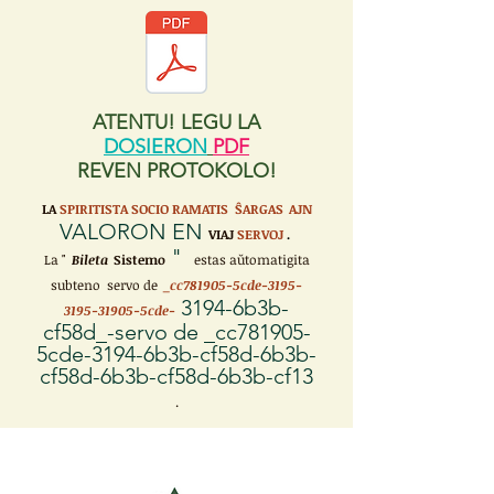
ATENTU! LEGU LA
DOSIERON
PDF
REVEN PROTOKOLO!
LA
SPIRITISTA SOCIO RAMATIS ŜARGAS
AJN
VALORON EN
VIAJ
SERVOJ
.
"
La "
Bileta
Sistemo
estas aŭtomatigita
subteno servo de
_cc781905-5cde-3195-
3194-6b3b-
3195-31905-5cde-
cf58d_-servo de _cc781905-
5cde-3194-6b3b-cf58d-6b3b-
cf58d-6b3b-cf58d-6b3b-cf13
.