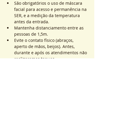
São obrigatórios o uso de máscara 
facial para acesso e permanência na 
SER, e a medição da temperatura 
antes da entrada.
Mantenha distanciamento entre as 
pessoas de 1,5m.
Evite o contato físico (abraços, 
aperto de mãos, beijos). Antes, 
durante e após os atendimentos não 
realizaremos toques.
Mostrar mais
Ingressos
Esgotado
Tipo de ingresso
ATEND. SER | QTD. 1 p/
pessoa