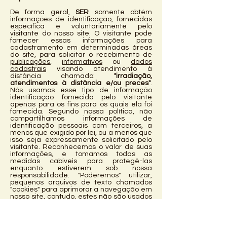
De forma geral,
SER
somente obtém
informações de identificação, fornecidas
específica e voluntariamente pelo
visitante do nosso site. O visitante pode
fornecer essas informações para
cadastramento em determinadas áreas
do site, para solicitar o recebimento de
publicações
,
informativos
ou
dados
cadastrais
visando atendimento à
distância chamado:
"irradiação,
atendimentos à distância e/ou preces"
.
Nós usamos esse tipo de informação
identificação fornecida pelo visitante
apenas para os fins para os quais ela foi
fornecida. Segundo nossa política, não
compartilhamos informações de
identificação pessoais com terceiros, a
menos que exigido por lei, ou a menos que
isso seja expressamente solicitado pelo
visitante. Reconhecemos o valor de suas
informações, e tomamos todas as
medidas cabíveis para protegê-las
enquanto estiverem sob nossa
responsabilidade. "Poderemos" utilizar,
pequenos arquivos de texto chamados
"cookies" para aprimorar a navegação em
nosso site, contudo, estes não são usados
para rastrear visitantes do nosso site.
Atualmente, o uso dos "cookies" constitui
um procedimento operacional padrão em
muitos sites; contudo, caso você não