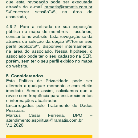
que esta revogação pode ser executada
através do e-mail
ramatis@ramatis.com.br
\\\\“encerrar sessão”\\\\, na área do
associado;
4.9.2. Para a retirada de sua exposição
pública no mapa de membros – usuários,
constante no website. Esta revogação se dá
através da seleção da opção \\\\"tornar seu
perfil público\\\\", disponível internamente,
na área do associado. Nessa hipótese, o
associado pode ter o seu cadastro na SER,
porém, sem ter o seu perfil exibido no mapa
do website.
5. Considerandos
Esta Política de Privacidade pode ser
alterada a qualquer momento e com efeito
imediato. Sendo assim, solicitamos que a
revise com frequência para esclarecimentos
e informações atualizadas.
Encarregados pelo Tratamento de Dados
Pessoais:
Marcus Cesar Ferreira, DPO –
atendimento.espiritual@ramatis.com.br
V.1.2020