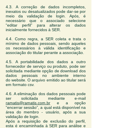
4.3. A correção de dados incompletos,
inexatos ou desatualizados pode dar-se por
meio da validação de login. Após, é
necessário que o associado selecione
“editar perfil” para alterar os dados
inicialmente fornecidos à SER.
4.4. Como regra, a SER coleta e trata o
mínimo de dados pessoais, sendo aqueles
os necessários à válida identificação e
associação do titular perante a associação.
4.5. A portabilidade dos dados a outro
fornecedor de serviço ou produto, pode ser
solicitada mediante opção de download dos
dados pessoais no ambiente interno
do website. O arquivo emitido ao titular será
em formato csv.
4.6. A eliminação dos dados pessoais pode
ser solicitada mediante e-mail
ramatis@ramatis.com.br
e a opção
“encerrar sessão”, a qual está disponível na
área do membro - usuário, após a sua
validação de login.
Após a requisição de exclusão do perfil,
esta é encaminhada à SER para análise e