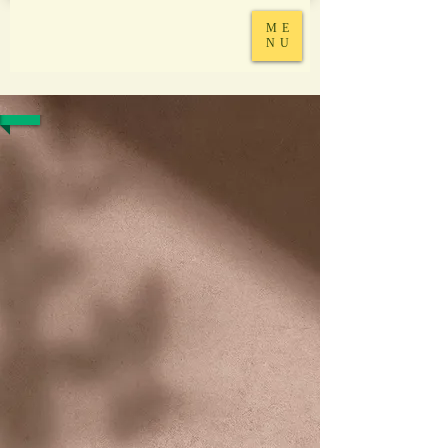
ME
NU