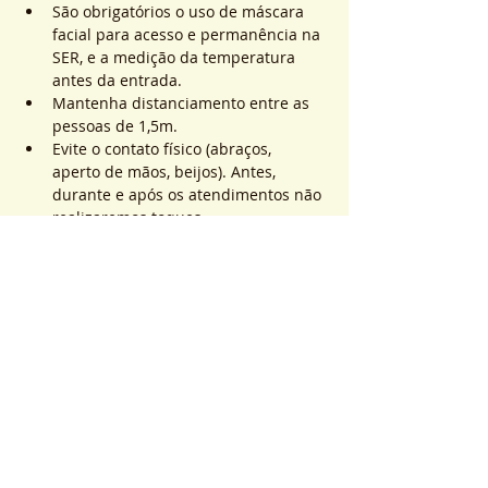
São obrigatórios o uso de máscara 
facial para acesso e permanência na 
SER, e a medição da temperatura 
antes da entrada.
Mantenha distanciamento entre as 
pessoas de 1,5m.
Evite o contato físico (abraços, 
aperto de mãos, beijos). Antes, 
durante e após os atendimentos não 
realizaremos toques.
Mostrar mais
Ingressos
Esgotado
Tipo de ingresso
ATEND. SER | QTD. 1 p/
pessoa