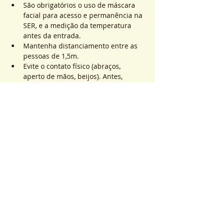
São obrigatórios o uso de máscara 
facial para acesso e permanência na 
SER, e a medição da temperatura 
antes da entrada.
Mantenha distanciamento entre as 
pessoas de 1,5m.
Evite o contato físico (abraços, 
aperto de mãos, beijos). Antes, 
durante e após os atendimentos não 
realizaremos toques.
Mostrar mais
Ingressos
Vendas encerradas
Tipo de ingresso
ATEND. SER | QTD. 1 p/
pessoa