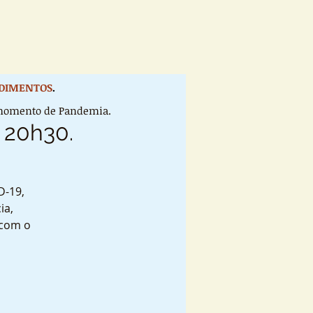
DIMENTOS
.
e momento de Pandemia.
s 20h30.
D-19,
ia,
 com o