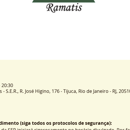
– 20:30
 S.E.R., R. José Higino, 176 - Tijuca, Rio de Janeiro - RJ, 2051
imento (siga todos os protocolos de segurança):
 da SER iniciará rigorosamente no horário divulgado. Por fa