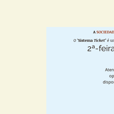
A
SOCIEDAD
O "
Sistema
Ticket"
é um
2ª-feir
Aten
op
dispo