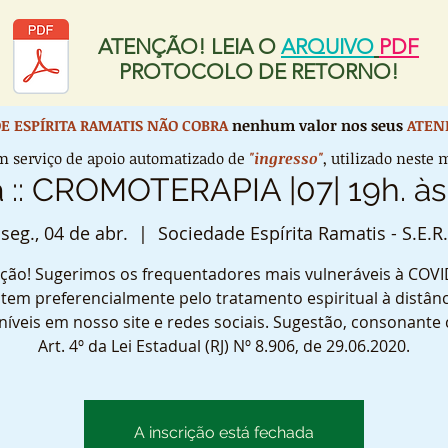
ATENÇÃO! LEIA O
ARQUIVO
PDF
PROTOCOLO DE RETORNO!
E ESPÍRITA RAMATIS
NÃO COBRA
nenhum valor nos seus
ATEN
 serviço de apoio automatizado de
"ingresso"
, utilizado nest
a :: CROMOTERAPIA |07| 19h. à
seg., 04 de abr.
  |  
Sociedade Espírita Ramatis - S.E.R.
ção! Sugerimos os frequentadores mais vulneráveis à COVI
tem preferencialmente pelo tratamento espiritual à distânc
níveis em nosso site e redes sociais. Sugestão, consonante
Art. 4º da Lei Estadual (RJ) Nº 8.906, de 29.06.2020.
A inscrição está fechada