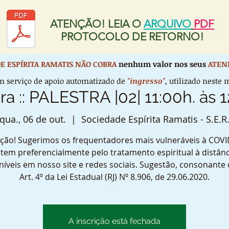
ATENÇÃO! LEIA O
ARQUIVO
PDF
PROTOCOLO DE RETORNO!
E ESPÍRITA RAMATIS
NÃO COBRA
nenhum valor nos seus
ATEN
 serviço de apoio automatizado de
"ingresso"
, utilizado nest
ira :: PALESTRA |02| 11:00h. às 1
qua., 06 de out.
  |  
Sociedade Espírita Ramatis - S.E.R
ção! Sugerimos os frequentadores mais vulneráveis à COVI
tem preferencialmente pelo tratamento espiritual à distânc
níveis em nosso site e redes sociais. Sugestão, consonante
Art. 4º da Lei Estadual (RJ) Nº 8.906, de 29.06.2020.
A inscrição está fechada