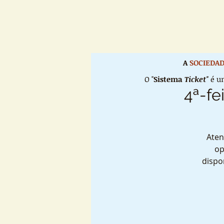
A
SOCIEDAD
O "
Sistema
Ticket"
é um
4ª-fe
Aten
op
dispo