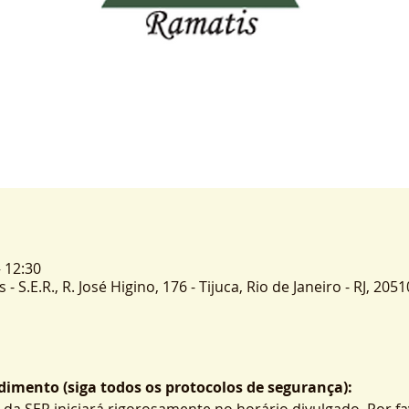
– 12:30
 S.E.R., R. José Higino, 176 - Tijuca, Rio de Janeiro - RJ, 2051
imento (siga todos os protocolos de segurança):
 da SER iniciará rigorosamente no horário divulgado. Por fa