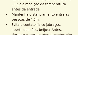
SER, e a medição da temperatura 
antes da entrada.
Mantenha distanciamento entre as 
pessoas de 1,5m.
Evite o contato físico (abraços, 
aperto de mãos, beijos). Antes, 
durante e após os atendimentos não 
realizaremos toques.
Mostrar mais
Ingressos
Vendas encerradas
Tipo de ingresso
ATEND. SER | QTD. 1 p/
pessoa
Mais informações