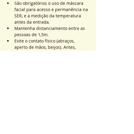
São obrigatórios o uso de máscara 
facial para acesso e permanência na 
SER, e a medição da temperatura 
antes da entrada.
Mantenha distanciamento entre as 
pessoas de 1,5m.
Evite o contato físico (abraços, 
aperto de mãos, beijos). Antes, 
durante e após os atendimentos não 
realizaremos toques.
Mostrar mais
Ingressos
Vendas encerradas
Tipo de ingresso
ATEND. SER | QTD. 1 p/
pessoa