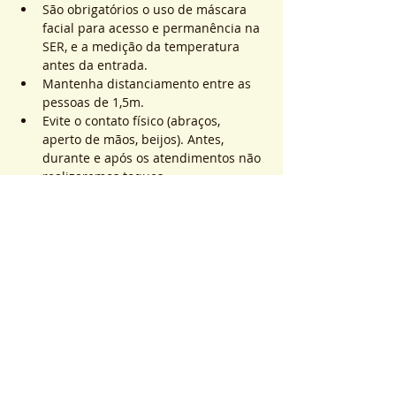
São obrigatórios o uso de máscara 
facial para acesso e permanência na 
SER, e a medição da temperatura 
antes da entrada.
Mantenha distanciamento entre as 
pessoas de 1,5m.
Evite o contato físico (abraços, 
aperto de mãos, beijos). Antes, 
durante e após os atendimentos não 
realizaremos toques.
Mostrar mais
Ingressos
Esgotado
Tipo de ingresso
ATEND. SER | QTD. 1 p/
pessoa