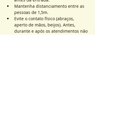
Mantenha distanciamento entre as 
pessoas de 1,5m.
Evite o contato físico (abraços, 
aperto de mãos, beijos). Antes, 
durante e após os atendimentos não 
realizaremos toques.
Mostrar mais
Ingressos
Vendas encerradas
Tipo de ingresso
ATEND. SER | QTD. 1 p/
pessoa
Mais informações
Preço