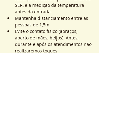
SER, e a medição da temperatura 
antes da entrada.
Mantenha distanciamento entre as 
pessoas de 1,5m.
Evite o contato físico (abraços, 
aperto de mãos, beijos). Antes, 
durante e após os atendimentos não 
realizaremos toques.
Mostrar mais
Ingressos
Esgotado
Tipo de ingresso
ATEND. SER | QTD. 1 p/
pessoa
Mais informações