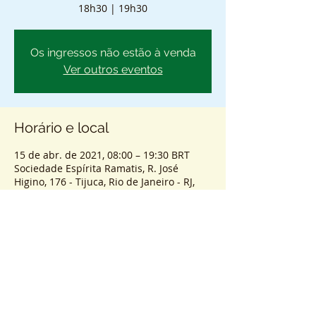
18h30 | 19h30
Os ingressos não estão à venda
Ver outros eventos
Horário e local
15 de abr. de 2021, 08:00 – 19:30 BRT
Sociedade Espírita Ramatis, R. José
Higino, 176 - Tijuca, Rio de Janeiro - RJ,
20510-420, Brasil
Sobre o evento
ENTRADA SEM AGENDAMENTO - PASSES 
COLETIVOS PRESENCIAIS.
HORÁRIOS
8h - 9h