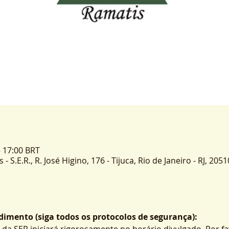
– 17:00 BRT
 S.E.R., R. José Higino, 176 - Tijuca, Rio de Janeiro - RJ, 2051
imento (siga todos os protocolos de segurança):
 da SER iniciará rigorosamente no horário divulgado. Por fa