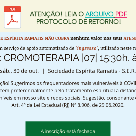
ATENÇÃO! LEIA O
ARQUIVO
PDF
PROTOCOLO DE RETORNO!
E ESPÍRITA RAMATIS
NÃO COBRA
nenhum valor nos seus
ATEN
 serviço de apoio automatizado de
"ingresso"
, utilizado nest
: CROMOTERAPIA |07| 15:30h. à
sáb., 30 de out.
  |  
Sociedade Espírita Ramatis - S.E.R.
ção! Sugerimos os frequentadores mais vulneráveis à COVI
tem preferencialmente pelo tratamento espiritual à distânc
níveis em nosso site e redes sociais. Sugestão, consonante
Art. 4º da Lei Estadual (RJ) Nº 8.906, de 29.06.2020.
A inscrição está fechada