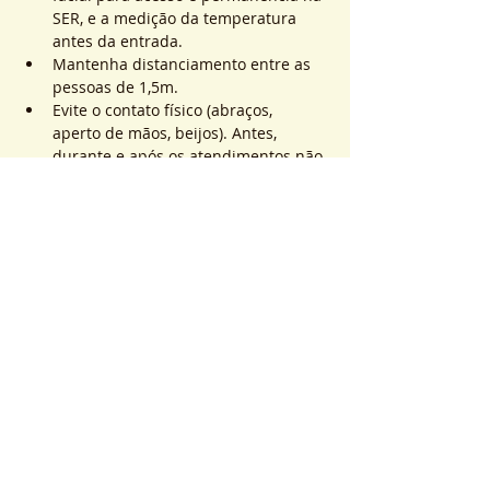
SER, e a medição da temperatura 
antes da entrada.
Mantenha distanciamento entre as 
pessoas de 1,5m.
Evite o contato físico (abraços, 
aperto de mãos, beijos). Antes, 
durante e após os atendimentos não 
realizaremos toques.
Mostrar mais
Ingressos
Vendas encerradas
Tipo de ingresso
ATEND. SER | QTD. 1 p/
pessoa
Mais informações