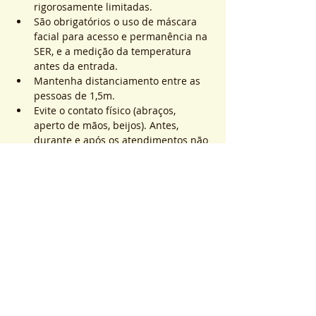
rigorosamente limitadas.
São obrigatórios o uso de máscara 
facial para acesso e permanência na 
SER, e a medição da temperatura 
antes da entrada.
Mantenha distanciamento entre as 
pessoas de 1,5m.
Evite o contato físico (abraços, 
aperto de mãos, beijos). Antes, 
durante e após os atendimentos não 
realizaremos toques.
Saiba Mais >
Sistema de Ticket
Sale ended
Ticket type
ATEND. SER | QTD. 1 p/