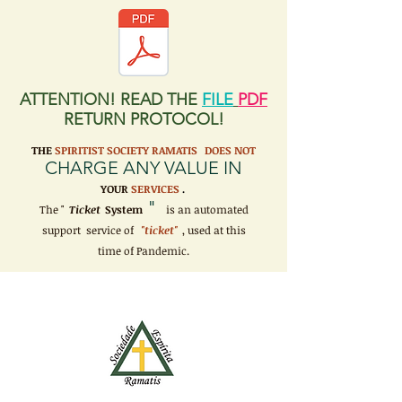
ATTENTION! READ THE
FILE
PDF
RETURN PROTOCOL!
THE
SPIRITIST SOCIETY RAMATIS
DOES NOT
CHARGE ANY VALUE IN
YOUR
SERVICES
.
"
The "
Ticket
System
is an automated
support service of
"ticket"
, used at this
time of Pandemic.