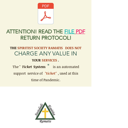
ATTENTION! READ THE
FILE
PDF
RETURN PROTOCOL!
THE
SPIRITIST SOCIETY RAMATIS
DOES NOT
CHARGE ANY VALUE IN
YOUR
SERVICES
.
"
The "
Ticket
System
is an automated
support service of
"ticket"
, used at this
time of Pandemic.