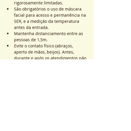
rigorosamente limitadas.
São obrigatórios o uso de máscara 
facial para acesso e permanência na 
SER, e a medição da temperatura 
antes da entrada.
Mantenha distanciamento entre as 
pessoas de 1,5m.
Evite o contato físico (abraços, 
aperto de mãos, beijos). Antes, 
durante e após os atendimentos não 
realizaremos toques.
Saiba Mais >
Sistema de Ticket
Sale ended
Ticket type
ATEND. SER | QTD. 1 p/