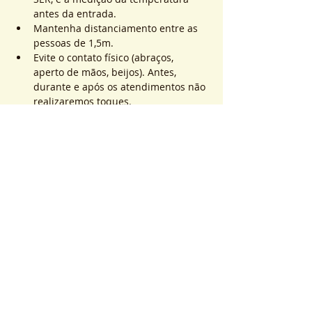
antes da entrada.
Mantenha distanciamento entre as 
pessoas de 1,5m.
Evite o contato físico (abraços, 
aperto de mãos, beijos). Antes, 
durante e após os atendimentos não 
realizaremos toques.
Saiba Mais >
Sistema de Ticket
Sale ended
Ticket type
ATEND. SER | QTD. 1 p/
pessoa
More info