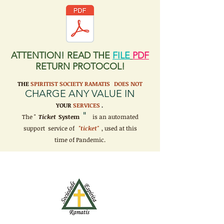
ATTENTION! READ THE
FILE
PDF
RETURN PROTOCOL!
THE
SPIRITIST SOCIETY RAMATIS
DOES NOT
CHARGE ANY VALUE IN
YOUR
SERVICES
.
"
The "
Ticket
System
is an automated
support service of
"ticket"
, used at this
time of Pandemic.