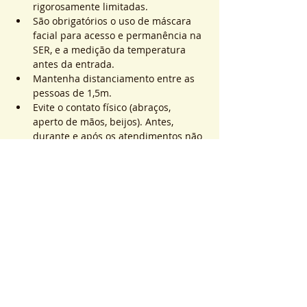
rigorosamente limitadas.
São obrigatórios o uso de máscara 
facial para acesso e permanência na 
SER, e a medição da temperatura 
antes da entrada.
Mantenha distanciamento entre as 
pessoas de 1,5m.
Evite o contato físico (abraços, 
aperto de mãos, beijos). Antes, 
durante e após os atendimentos não 
realizaremos toques.
Saiba Mais >
Sistema de Ticket
Sale ended
Ticket type
ATEND. SER | QTD. 1 p/