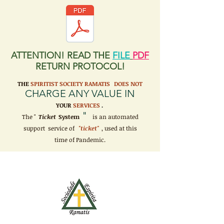
ATTENTION! READ THE
FILE
PDF
RETURN PROTOCOL!
THE
SPIRITIST SOCIETY RAMATIS
DOES NOT
CHARGE ANY VALUE IN
YOUR
SERVICES
.
"
The "
Ticket
System
is an automated
support service of
"ticket"
, used at this
time of Pandemic.