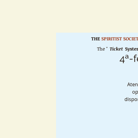
THE
SPIRITIST SOCI
The "
Ticket
Syst
4ª-f
Aten
op
dispo