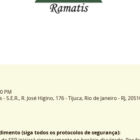
30 PM
 S.E.R., R. José Higino, 176 - Tijuca, Rio de Janeiro - RJ, 2051
imento (siga todos os protocolos de segurança):
 da SER iniciará rigorosamente no horário divulgado. Por fa