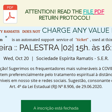
ATTENTION! READ THE
FILE
PDF
RETURN PROTOCOL!
CHARGE ANY VALUE 
ETY RAMATIS
DOES NOT
"
em
is an automated support service of
"ticket"
, used at th
eira :: PALESTRA |02| 15h. às 16
Wed, Oct 20
  |  
Sociedade Espírita Ramatis - S.E.R.
ção! Sugerimos os frequentadores mais vulneráveis à COVI
tem preferencialmente pelo tratamento espiritual à distânc
níveis em nosso site e redes sociais. Sugestão, consonante
Art. 4º da Lei Estadual (RJ) Nº 8.906, de 29.06.2020.
A inscrição está fechada