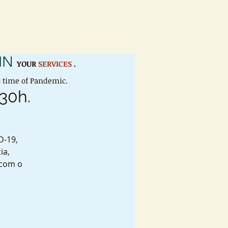
IN
YOUR
SERVICES
.
is time of Pandemic.
:30h.
D-19,
ia,
 com o