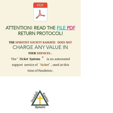
ATTENTION! READ THE
FILE
PDF
RETURN PROTOCOL!
THE
SPIRITIST SOCIETY RAMATIS
DOES NOT
CHARGE ANY VALUE IN
YOUR
SERVICES
.
"
The "
Ticket
System
is an automated
support service of
"ticket"
, used at this
time of Pandemic.