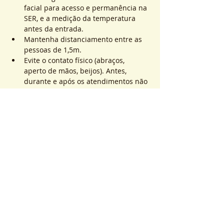
facial para acesso e permanência na 
SER, e a medição da temperatura 
antes da entrada.
Mantenha distanciamento entre as 
pessoas de 1,5m.
Evite o contato físico (abraços, 
aperto de mãos, beijos). Antes, 
durante e após os atendimentos não 
realizaremos toques.
Saiba Mais >
Sistema de Ticket
Sale ended
Ticket type
ATEND. SER | QTD. 1 p/
pessoa