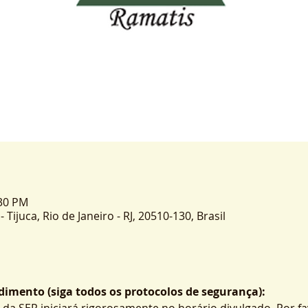
:30 PM
- Tijuca, Rio de Janeiro - RJ, 20510-130, Brasil
imento (siga todos os protocolos de segurança):
 da SER iniciará rigorosamente no horário divulgado. Por fa