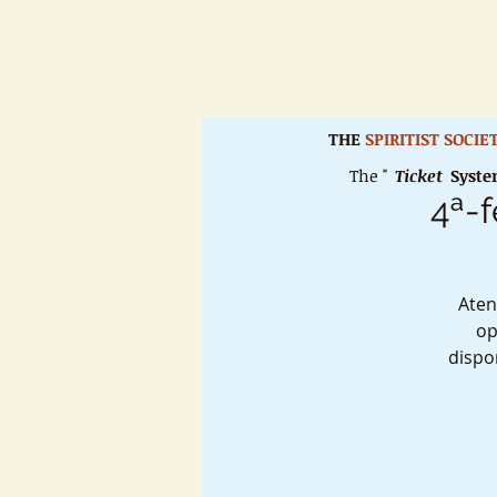
THE
SPIRITIST SOCI
The "
Ticket
Syst
4ª-f
Aten
op
dispo