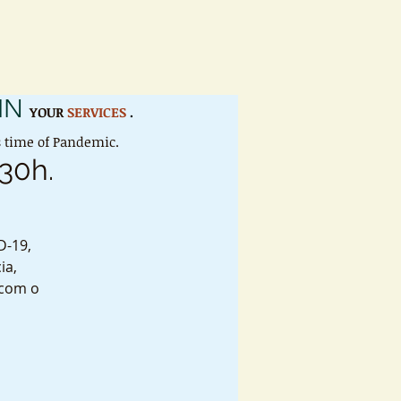
IN
YOUR
SERVICES
.
is time of Pandemic.
:30h.
D-19,
ia,
 com o