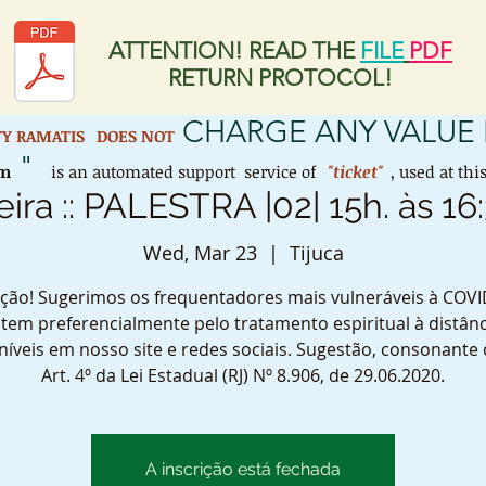
ATTENTION! READ THE
FILE
PDF
RETURN PROTOCOL!
CHARGE ANY VALUE 
ETY RAMATIS
DOES NOT
"
em
is an automated support service of
"ticket"
, used at th
eira :: PALESTRA |02| 15h. às 16
Wed, Mar 23
  |  
Tijuca
ção! Sugerimos os frequentadores mais vulneráveis à COVI
tem preferencialmente pelo tratamento espiritual à distânc
níveis em nosso site e redes sociais. Sugestão, consonante
Art. 4º da Lei Estadual (RJ) Nº 8.906, de 29.06.2020.
A inscrição está fechada