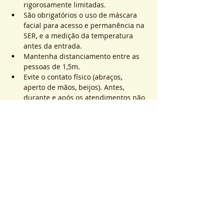
rigorosamente limitadas.
São obrigatórios o uso de máscara 
facial para acesso e permanência na 
SER, e a medição da temperatura 
antes da entrada.
Mantenha distanciamento entre as 
pessoas de 1,5m.
Evite o contato físico (abraços, 
aperto de mãos, beijos). Antes, 
durante e após os atendimentos não 
realizaremos toques.
Saiba Mais >
Sistema de Ticket
Sale ended
Ticket type
ATEND. SER | QTD. 1 p/