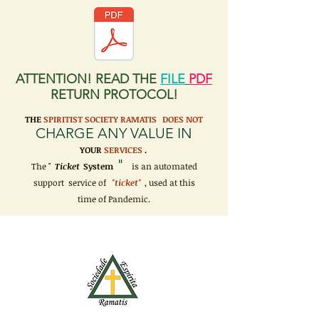
ATTENTION! READ THE
FILE
PDF
RETURN PROTOCOL!
THE
SPIRITIST SOCIETY RAMATIS
DOES NOT
CHARGE ANY VALUE IN
YOUR
SERVICES
.
"
The "
Ticket
System
is an automated
support service of
"ticket"
, used at this
time of Pandemic.