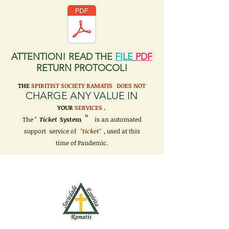
ATTENTION! READ THE
FILE
PDF
RETURN PROTOCOL!
THE
SPIRITIST SOCIETY RAMATIS
DOES NOT
CHARGE ANY VALUE IN
YOUR
SERVICES
.
"
The "
Ticket
System
is an automated
support service of
"ticket"
, used at this
time of Pandemic.