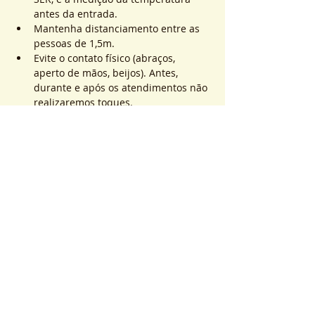
antes da entrada.
Mantenha distanciamento entre as 
pessoas de 1,5m.
Evite o contato físico (abraços, 
aperto de mãos, beijos). Antes, 
durante e após os atendimentos não 
realizaremos toques.
Saiba Mais >
Sistema de Ticket
Sale ended
Ticket type
ATEND. SER | QTD. 1 p/
pessoa
More info