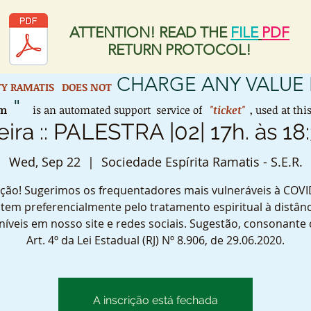
ATTENTION! READ THE
FILE
PDF
RETURN PROTOCOL!
CHARGE ANY VALUE 
ETY RAMATIS
DOES NOT
"
em
is an automated support service of
"ticket"
, used at th
eira :: PALESTRA |02| 17h. às 18
Wed, Sep 22
  |  
Sociedade Espírita Ramatis - S.E.R.
ção! Sugerimos os frequentadores mais vulneráveis à COVI
tem preferencialmente pelo tratamento espiritual à distânc
níveis em nosso site e redes sociais. Sugestão, consonante
Art. 4º da Lei Estadual (RJ) Nº 8.906, de 29.06.2020.
A inscrição está fechada