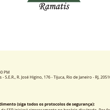
:30 PM
 S.E.R., R. José Higino, 176 - Tijuca, Rio de Janeiro - RJ, 2051
imento (siga todos os protocolos de segurança):
 da SER iniciará rigorosamente no horário divulgado. Por fa