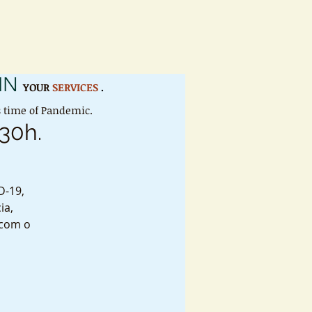
IN
YOUR
SERVICES
.
is time of Pandemic.
:30h.
D-19,
ia,
 com o