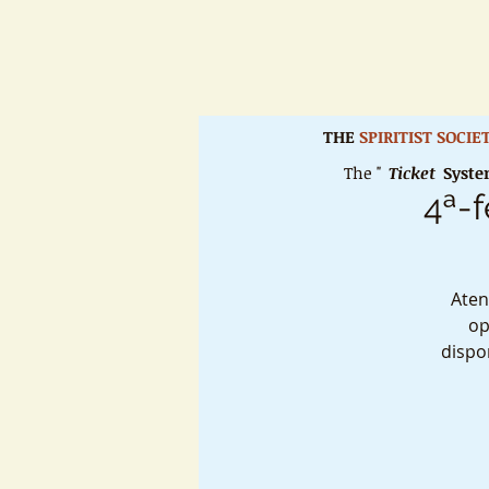
THE
SPIRITIST SOCI
The "
Ticket
Syst
4ª-f
Aten
op
dispo