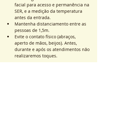
facial para acesso e permanência na 
SER, e a medição da temperatura 
antes da entrada.
Mantenha distanciamento entre as 
pessoas de 1,5m.
Evite o contato físico (abraços, 
aperto de mãos, beijos). Antes, 
durante e após os atendimentos não 
realizaremos toques.
Saiba Mais >
Sistema de Ticket
Sold Out
Ticket type
ATEND. SER | QTD. 1 p/
pessoa