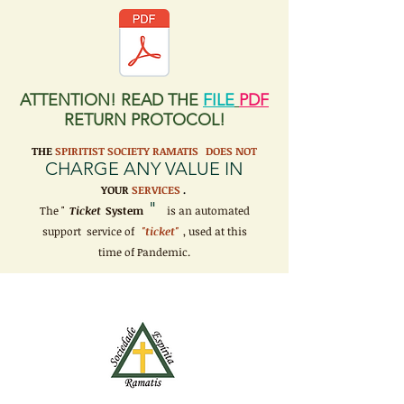
ATTENTION! READ THE
FILE
PDF
RETURN PROTOCOL!
THE
SPIRITIST SOCIETY RAMATIS
DOES NOT
CHARGE ANY VALUE IN
YOUR
SERVICES
.
"
The "
Ticket
System
is an automated
support service of
"ticket"
, used at this
time of Pandemic.