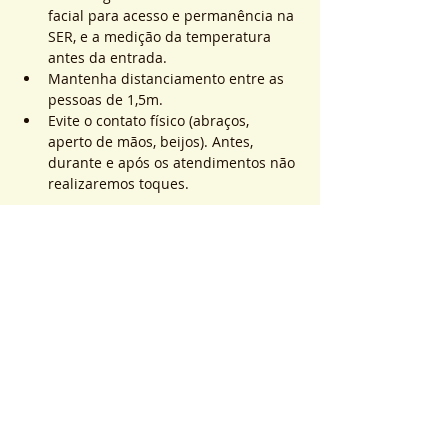
facial para acesso e permanência na 
SER, e a medição da temperatura 
antes da entrada.
Mantenha distanciamento entre as 
pessoas de 1,5m.
Evite o contato físico (abraços, 
aperto de mãos, beijos). Antes, 
durante e após os atendimentos não 
realizaremos toques.
Saiba Mais >
Sistema de Ticket
Sold Out
Ticket type
ATEND. SER | QTD. 1 p/
pessoa