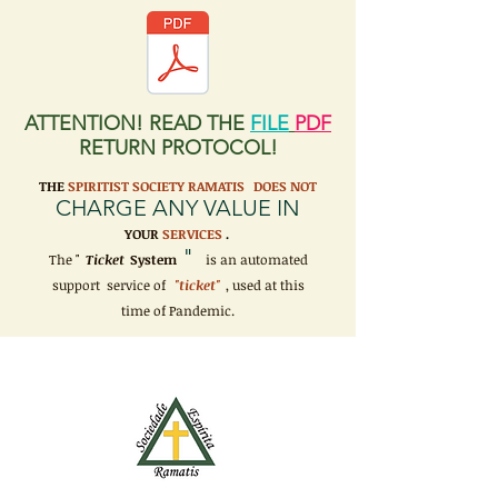
ATTENTION! READ THE
FILE
PDF
RETURN PROTOCOL!
THE
SPIRITIST SOCIETY RAMATIS
DOES NOT
CHARGE ANY VALUE IN
YOUR
SERVICES
.
"
The "
Ticket
System
is an automated
support service of
"ticket"
, used at this
time of Pandemic.