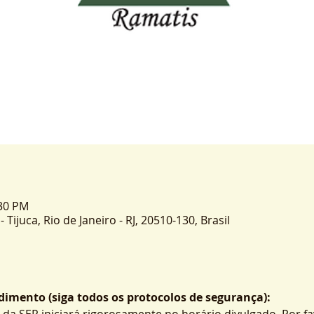
:30 PM
- Tijuca, Rio de Janeiro - RJ, 20510-130, Brasil
imento (siga todos os protocolos de segurança):
 da SER iniciará rigorosamente no horário divulgado. Por fa