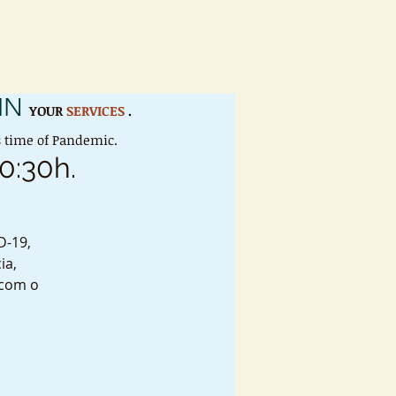
IN
YOUR
SERVICES
.
is time of Pandemic.
20:30h.
D-19,
ia,
 com o