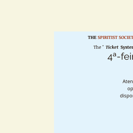
THE
SPIRITIST SOCI
The "
Ticket
Syst
4ª-fei
Aten
op
dispo