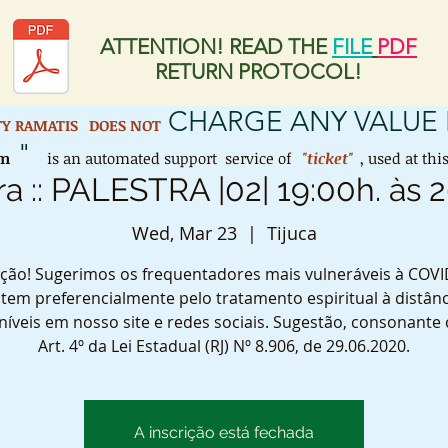
ATTENTION! READ THE
FILE
PDF
RETURN PROTOCOL!
CHARGE ANY VALUE 
ETY RAMATIS
DOES NOT
"
em
is an automated support service of
"ticket"
, used at th
ra :: PALESTRA |02| 19:00h. às 
Wed, Mar 23
  |  
Tijuca
ção! Sugerimos os frequentadores mais vulneráveis à COVI
tem preferencialmente pelo tratamento espiritual à distânc
níveis em nosso site e redes sociais. Sugestão, consonante
Art. 4º da Lei Estadual (RJ) Nº 8.906, de 29.06.2020.
A inscrição está fechada