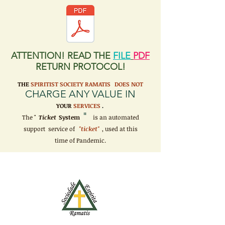
ATTENTION! READ THE
FILE
PDF
RETURN PROTOCOL!
THE
SPIRITIST SOCIETY RAMATIS
DOES NOT
CHARGE ANY VALUE IN
YOUR
SERVICES
.
"
The "
Ticket
System
is an automated
support service of
"ticket"
, used at this
time of Pandemic.