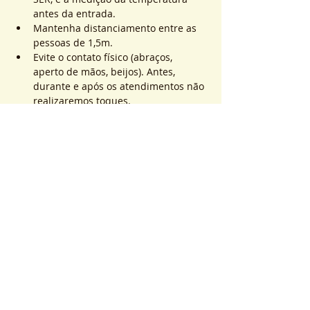
antes da entrada.
Mantenha distanciamento entre as 
pessoas de 1,5m.
Evite o contato físico (abraços, 
aperto de mãos, beijos). Antes, 
durante e após os atendimentos não 
realizaremos toques.
Saiba Mais >
Sistema de Ticket
Sale ended
Ticket type
ATEND. SER | QTD. 1 p/
pessoa
More info