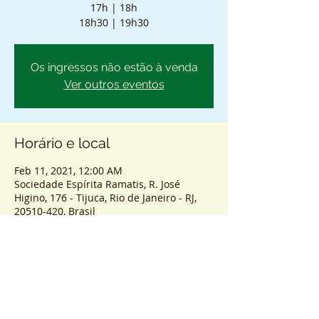
17h | 18h
18h30 | 19h30
Os ingressos não estão à venda
Ver outros eventos
Horário e local
Feb 11, 2021, 12:00 AM
Sociedade Espírita Ramatis, R. José
Higino, 176 - Tijuca, Rio de Janeiro - RJ,
20510-420, Brasil
Sobre o atendimento
ENTRADA SEM AGENDAMENTO - PASSES 
COLETIVOS PRESENCIAIS.
HORÁRIOS