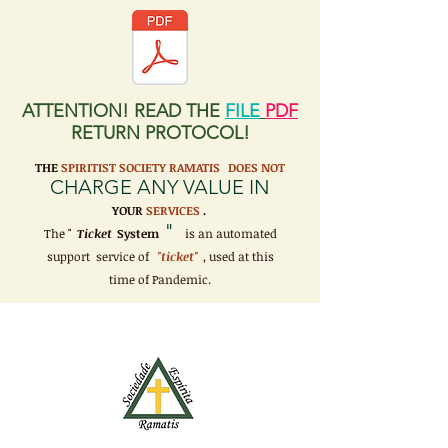
ATTENTION! READ THE
FILE
PDF
RETURN PROTOCOL!
THE
SPIRITIST SOCIETY RAMATIS
DOES NOT
CHARGE ANY VALUE IN
YOUR
SERVICES
.
"
The "
Ticket
System
is an automated
support service of
"ticket"
, used at this
time of Pandemic.