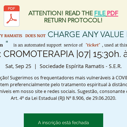
ATTENTION! READ THE
FILE
PDF
RETURN PROTOCOL!
CHARGE ANY VALUE 
ETY RAMATIS
DOES NOT
"
em
is an automated support service of
"ticket"
, used at th
: CROMOTERAPIA |07| 15:30h. à
Sat, Sep 25
  |  
Sociedade Espírita Ramatis - S.E.R.
ção! Sugerimos os frequentadores mais vulneráveis à COVI
tem preferencialmente pelo tratamento espiritual à distânc
níveis em nosso site e redes sociais. Sugestão, consonante
Art. 4º da Lei Estadual (RJ) Nº 8.906, de 29.06.2020.
A inscrição está fechada