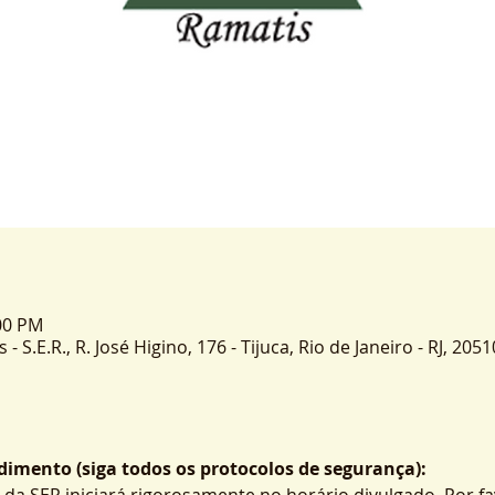
:00 PM
 S.E.R., R. José Higino, 176 - Tijuca, Rio de Janeiro - RJ, 2051
imento (siga todos os protocolos de segurança):
 da SER iniciará rigorosamente no horário divulgado. Por fa