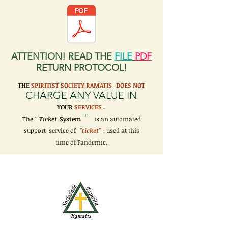
ATTENTION! READ THE
FILE
PDF
RETURN PROTOCOL!
THE
SPIRITIST SOCIETY RAMATIS
DOES NOT
CHARGE ANY VALUE IN
YOUR
SERVICES
.
"
The "
Ticket
System
is an automated
support service of
"ticket"
, used at this
time of Pandemic.