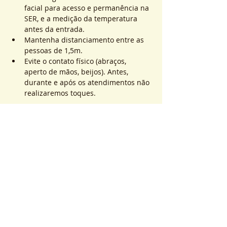
facial para acesso e permanência na 
SER, e a medição da temperatura 
antes da entrada.
Mantenha distanciamento entre as 
pessoas de 1,5m.
Evite o contato físico (abraços, 
aperto de mãos, beijos). Antes, 
durante e após os atendimentos não 
realizaremos toques.
Saiba Mais >
Sistema de Ticket
Sold Out
Ticket type
ATEND. SER | QTD. 1 p/
pessoa