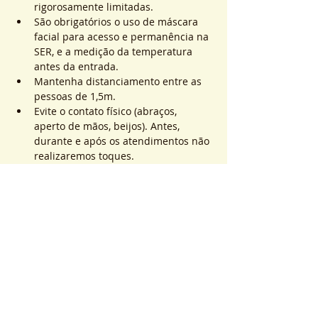
rigorosamente limitadas.
São obrigatórios o uso de máscara 
facial para acesso e permanência na 
SER, e a medição da temperatura 
antes da entrada.
Mantenha distanciamento entre as 
pessoas de 1,5m.
Evite o contato físico (abraços, 
aperto de mãos, beijos). Antes, 
durante e após os atendimentos não 
realizaremos toques.
Saiba Mais >
Sistema de Ticket
Sold Out
Ticket type
ATEND. SER | QTD. 1 p/