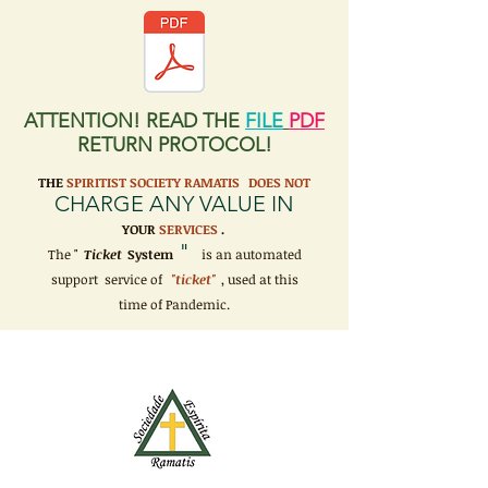
ATTENTION! READ THE
FILE
PDF
RETURN PROTOCOL!
THE
SPIRITIST SOCIETY RAMATIS
DOES NOT
CHARGE ANY VALUE IN
YOUR
SERVICES
.
"
The "
Ticket
System
is an automated
support service of
"ticket"
, used at this
time of Pandemic.